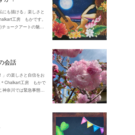
私にも描ける」楽しさと
lkart工房 もかです。
#)チョークアートの魅…
の会話
！」の楽しさと自信をお
halkart工房 もかで
こ神奈川では緊急事態…
。