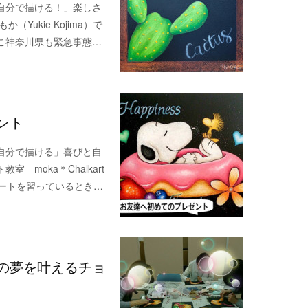
自分で描ける！」楽しさ
（Yukie Kojima）で
こ神奈川県も緊急事態…
ント
自分で描ける」喜びと自
moka＊Chalkart
ークアートを習っているとき…
の夢を叶えるチョ