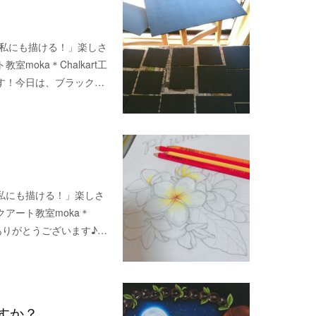
「私にも描ける！」楽しさ
oka＊Chalkart工
す！今日は、ブラック…
私にも描ける！」楽しさ
アート教室moka＊
り、ありがとうございます♪…
すか？