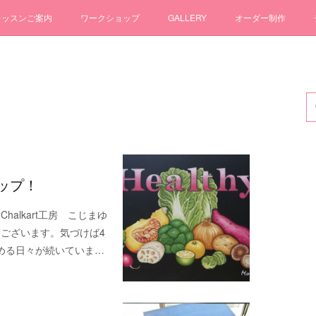
レッスンご案内
ワークショップ
GALLERY
オーダー制作
アップ！
alkart工房 こじまゆ
うございます。気づけば4
める日々が続いていま…