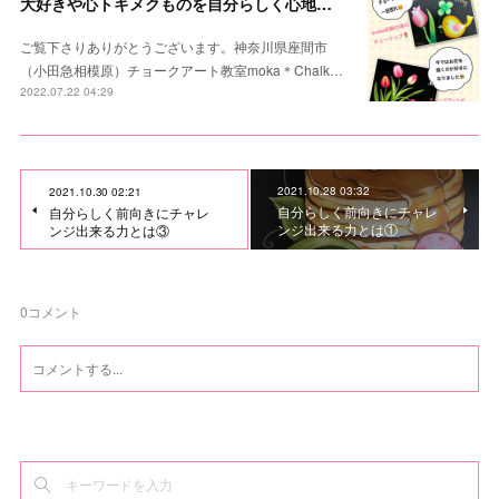
大好きや心トキメクものを自分らしく心地よく描きたい♪
ご覧下さりありがとうございます。神奈川県座間市
（小田急相模原）チョークアート教室moka＊Chalk…
2022.07.22 04:29
2021.10.28 03:32
2021.10.30 02:21
自分らしく前向きにチャレ
自分らしく前向きにチャレ
ンジ出来る力とは①
ンジ出来る力とは③
0
コメント