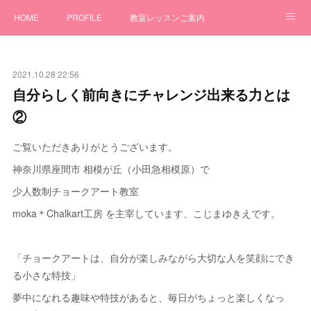
HOME
PROFILE
教室レッスンご案内
ワークショップ
GALLERY
オーダー制作
2021.10.28 22:56
チョークアートBLOG
お問合せ
自分らしく前向きにチャレンジ出来る力とは
②
ご覧いただきありがとうございます。
神奈川県座間市 相模が丘（小田急相模原）で
少人数制チョークアート教室
moka＊Chalkart工房 を主宰しています、こじまゆきえです。
「チョークアートは、自分が楽しみながら大切な人を笑顔にでき
る小さな特技」
夢中になれる趣味や特技があると、毎日がちょっと楽しくなっ