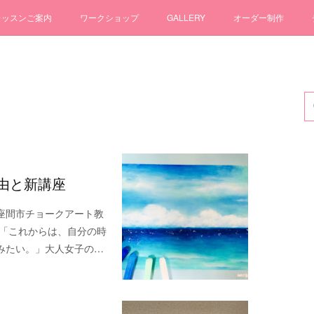
レッスンご案内
ワークショップ
GALLERY
オーダー制作
由と新講座
座間市チョークアート教
す。「これからは、自分の時
みたい。」大人女子の…