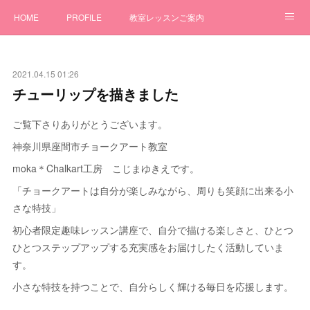
HOME
PROFILE
教室レッスンご案内
ワークショップ
GALLERY
オーダー制作
2021.04.15 01:26
チョークアートBLOG
お問合せ
チューリップを描きました
ご覧下さりありがとうございます。
神奈川県座間市チョークアート教室
moka＊Chalkart工房 こじまゆきえです。
「チョークアートは自分が楽しみながら、周りも笑顔に出来る小
さな特技」
初心者限定趣味レッスン講座で、自分で描ける楽しさと、ひとつ
ひとつステップアップする充実感をお届けしたく活動していま
す。
小さな特技を持つことで、自分らしく輝ける毎日を応援します。