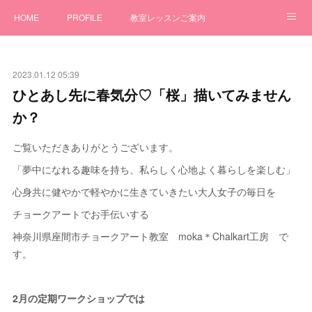
HOME
PROFILE
教室レッスンご案内
ワークショップ
GALLERY
オーダー制作
2023.01.12 05:39
チョークアートBLOG
お問合せ
ひとあし先に春気分♡「桜」描いてみません
か？
ご覧いただきありがとうございます。
「夢中になれる趣味を持ち、私らしく心地よく暮らしを楽しむ」
心身共に健やかで軽やかに生きていきたい大人女子の毎日を
チョークアートでお手伝いする
神奈川県座間市チョークアート教室 moka＊Chalkart工房 で
す。
2月の定期ワークショップでは