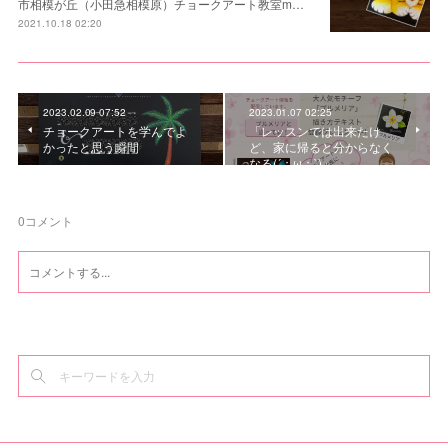
市相模が丘（小田急相模原）チョークアート教室m…
2021.10.18 02:20
2023.02.09 07:52
2023.01.07 02:25
チョークアートを学んでよ
「レッスンでは出来たけ
かったと思う瞬間
ど、家に帰ると分からなく
なる(´；ω；`)」
0
コメント