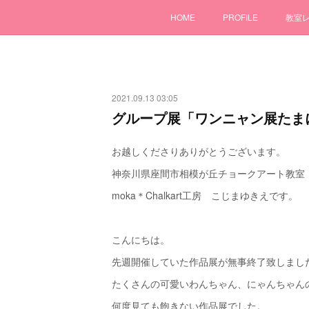
HOME
PROFILE
教室
2021.09.13 03:05
グループ展「ワンニャン展たま
お越しくださりありがとうございます。
神奈川県座間市相模が丘チョークアート教室
moka＊Chalkart工房 こじまゆきえです。
こんにちは。
先週開催していた作品展が無事終了致しまし
たくさんの可愛いわんちゃん、にゃんちゃん
何度見ても飽きない作品展でした。