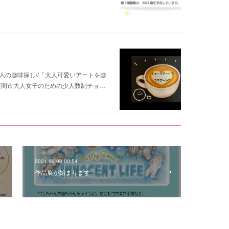
人の趣味探し//「大人可愛いアートを趣
座間市大人女子のための少人数制チョ…
2021.09.06 00:54
作品展が始まります。