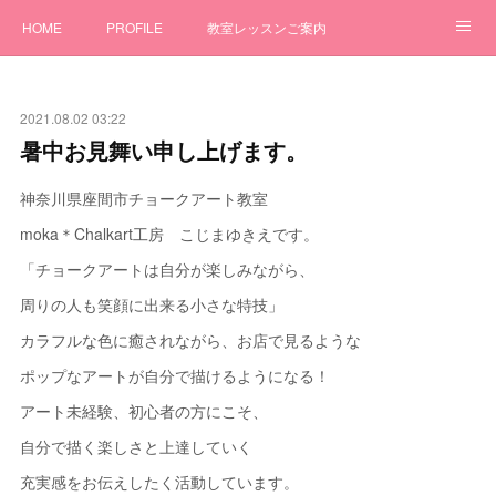
HOME
PROFILE
教室レッスンご案内
ワークショップ
GALLERY
オーダー制作
2021.08.02 03:22
チョークアートBLOG
お問合せ
暑中お見舞い申し上げます。
神奈川県座間市チョークアート教室
moka＊Chalkart工房 こじまゆきえです。
「チョークアートは自分が楽しみながら、
周りの人も笑顔に出来る小さな特技」
カラフルな色に癒されながら、お店で見るような
ポップなアートが自分で描けるようになる！
アート未経験、初心者の方にこそ、
自分で描く楽しさと上達していく
充実感をお伝えしたく活動しています。