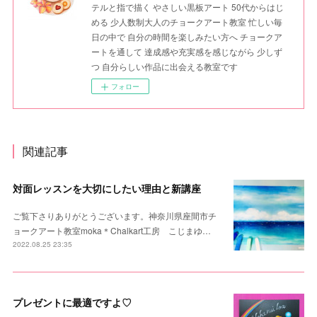
テルと指で描く やさしい黒板アート 50代からはじ
める 少人数制大人のチョークアート教室 忙しい毎
日の中で 自分の時間を楽しみたい方へ チョークア
ートを通して 達成感や充実感を感じながら 少しず
つ 自分らしい作品に出会える教室です
フォロー
関連記事
対面レッスンを大切にしたい理由と新講座
ご覧下さりありがとうございます。神奈川県座間市チ
ョークアート教室moka＊Chalkart工房 こじまゆ…
2022.08.25 23:35
プレゼントに最適ですよ♡