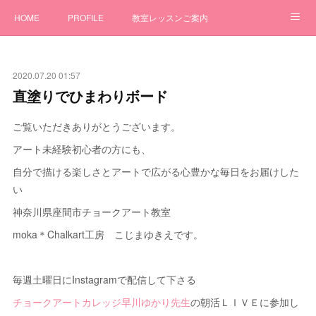
HOME
PROFILE
教室レッスンご案内
ワークショップ
GALLERY
オーダー制作
2020.07.20 01:57
チョークアートBLOG
お問合せ
直塗りでひまわりボード
ご覧いただきありがとうございます。
アート未経験初心者の方にも、
自分で描ける楽しさとアートで広がる心豊かな毎日をお届けした
い
神奈川県座間市チョークアート教室
moka＊Chalkart工房 こじまゆきえです。
毎週土曜日にInstagramで配信して下さる
チョークアートカレッジ早川ゆかり先生
の朝活ＬＩＶＥに参加し