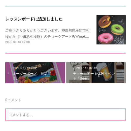
レッスンボードに追加しました
ご覧下さりありがとうございます。神奈川県座間市相
模が丘（小田急相模原）のチョークアート教室mok…
2022.03.13 07:09
2020.07.27 02:02
2020.07.16 02:12
オーダーボード、納品完
チョークアート体験イベン
了。
ト「Beer」
0
コメント