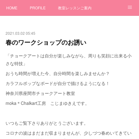
HOME
PROFILE
教室レッスンご案内
ワークショップ
GALLERY
オーダー制作
2021.03.02 05:45
チョークアートBLOG
お問合せ
春のワークショップのお誘い
「チョークアートは自分が楽しみながら、周りも笑顔に出来る小
さな特技」
おうち時間が増えた今、自分時間を楽しみませんか？
カラフルポップなボードが自分で描けるようになる！
神奈川県座間市チョークアート教室
moka＊Chalkart工房 こじまゆきえです。
いつもご覧下さりありがとうございます。
コロナの波はまだまだ収まりませんが、少しづつ春めいてきてい