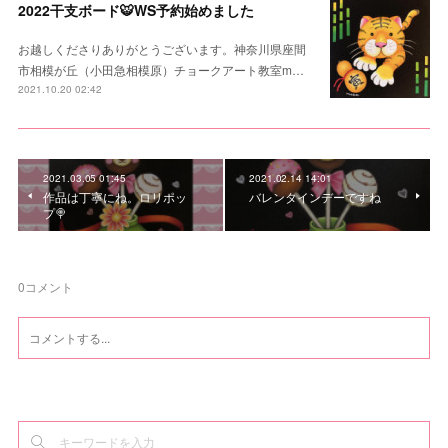
2022干支ボード🐯WS予約始めました
お越しくださりありがとうございます。神奈川県座間
市相模が丘（小田急相模原）チョークアート教室m…
2021.10.20 02:42
2021.03.05 01:45
2021.02.14 14:01
作品は丁寧にね。ロリポッ
バレンタインデーですね
プ🍭
0
コメント